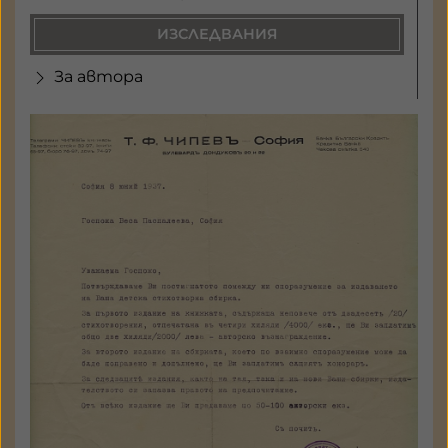
ИЗСЛЕДВАНИЯ
За автора
Книгоиздателски договори,
споразумения, разписки
Държател: Национален
литературен музей
ГАЛЕРИЯ