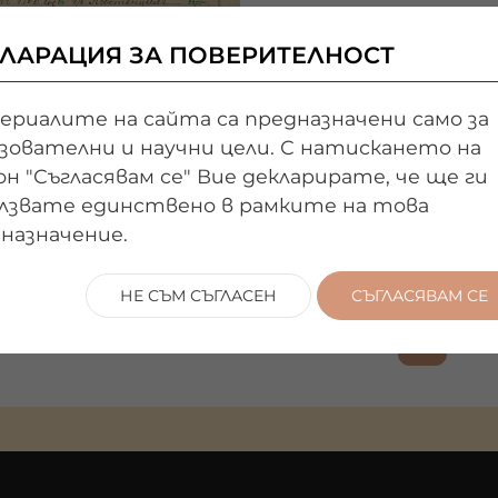
Държател:
Национален
ЛАРАЦИЯ ЗА ПОВЕРИТЕЛНОСТ
литературен
музей
риалите на сайта са предназначени само за
зователни и научни цели. С натискането на
ГАЛЕРИЯ
н "Съгласявам се" Вие декларирате, че ще ги
лзвате единствено в рамките на това
назначение.
НЕ СЪМ СЪГЛАСЕН
СЪГЛАСЯВАМ СЕ
1