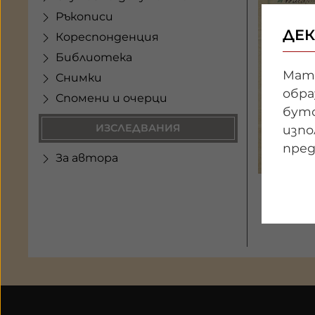
Ръкописи
ДЕК
Кореспонденция
Библиотека
Мате
Снимки
обра
Спомени и очерци
буто
ИЗСЛЕДВАНИЯ
изпо
пред
За автора