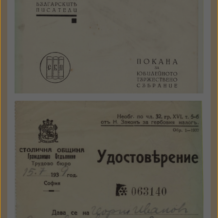
Документи СБП
а 1108 - 84
Държател: Национален
литературен музей
ГАЛЕРИЯ
Удостоверение
а 3140 - 88
Държател: Национален
литературен музей
ПРЕГЛЕД