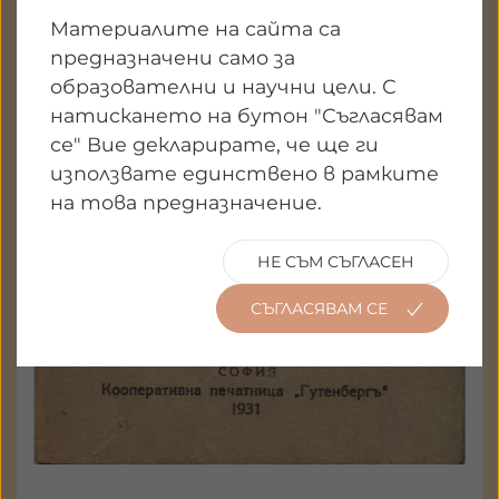
а 3142 - 88
Материалите на сайта са
Държател: Национален
предназначени само за
литературен музей
образователни и научни цели. С
натискането на бутон "Съгласявам
ГАЛЕРИЯ
се" Вие декларирате, че ще ги
използвате единствено в рамките
на това предназначение.
НЕ СЪМ СЪГЛАСЕН
СЪГЛАСЯВАМ СЕ