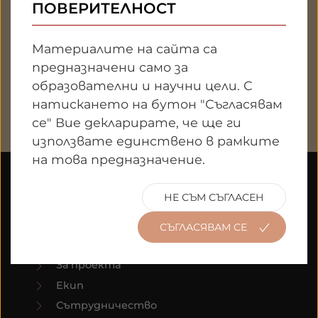
ПОВЕРИТЕЛНОСТ
Материалите на сайта са
предназначени само за
1
образователни и научни цели. С
натискането на бутон "Съгласявам
се" Вие декларирате, че ще ги
използвате единствено в рамките
на това предназначение.
НЕ СЪМ СЪГЛАСЕН
ПРОЕКТ
СЪГЛАСЯВАМ СЕ
За проекта
Екип
Сътрудничество