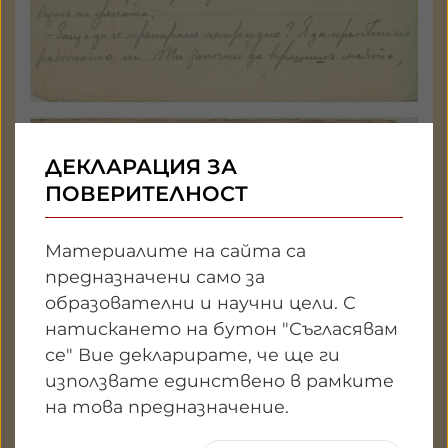
ДЕКЛАРАЦИЯ ЗА
ПОВЕРИТЕЛНОСТ
Ръкописи
Държател: Национален
Материалите на сайта са
литературен музей
предназначени само за
образователни и научни цели. С
ГАЛЕРИЯ
натискането на бутон "Съгласявам
се" Вие декларирате, че ще ги
използвате единствено в рамките
на това предназначение.