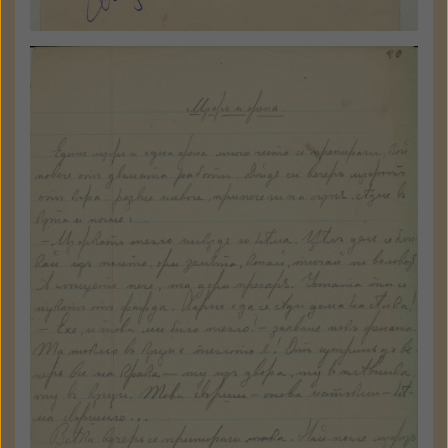
Ръкописи
а 8074 - 09
Държател: Национален
литературен музей
ГАЛЕРИЯ