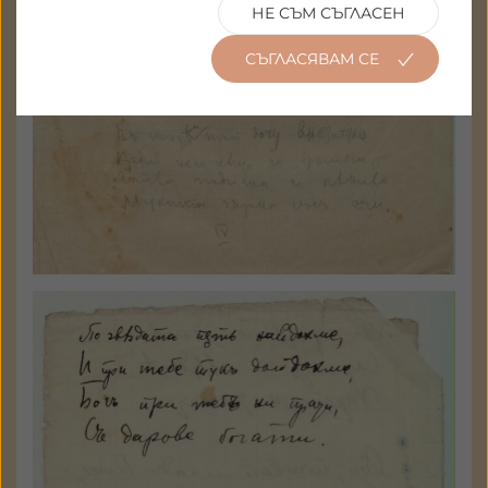
НЕ СЪМ СЪГЛАСЕН
СЪГЛАСЯВАМ СЕ
Ръкопис
а 8060 - 09
Държател: Национален
литературен музей