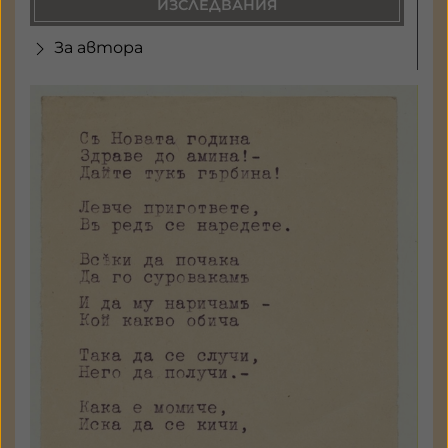
ИЗСЛЕДВАНИЯ
За автора
Ръкописи
а 8081 - 09
Държател: Национален
литературен музей
ГАЛЕРИЯ