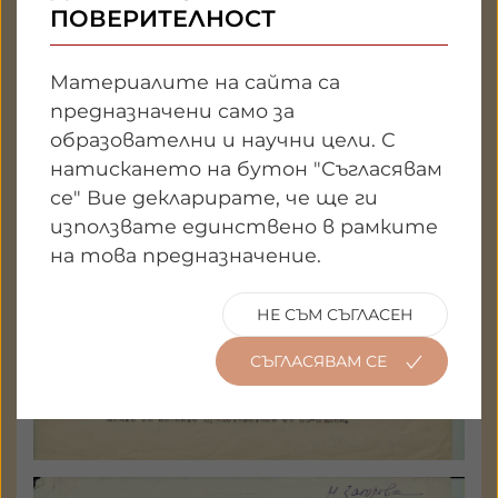
Дриновият род
ПОВЕРИТЕЛНОСТ
а 8086 - 09
Държател: Национален
Материалите на сайта са
литературен музей
предназначени само за
образователни и научни цели. С
ГАЛЕРИЯ
натискането на бутон "Съгласявам
се" Вие декларирате, че ще ги
използвате единствено в рамките
на това предназначение.
НЕ СЪМ СЪГЛАСЕН
СЪГЛАСЯВАМ СЕ