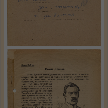
Спомени от Димо Бойчев
а 8098 - 09
Държател: Национален
литературен музей
ГАЛЕРИЯ