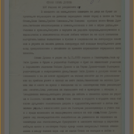
Мария Загорова
Стоян Дринов - 100 години от
рождението му
а 8087 - 09
Държател: Национален
литературен музей
ГАЛЕРИЯ