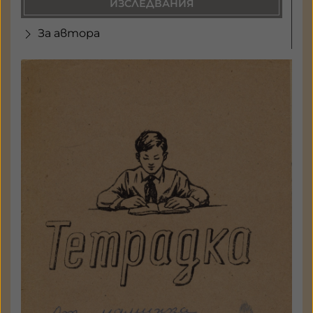
ИЗСЛЕДВАНИЯ
За автора
Биография от Мария Дринова
а 8084 - 09
Държател: Национален
литературен музей
ГАЛЕРИЯ