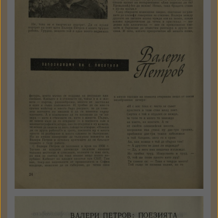
сп. Родна реч
1967
№ 5
стр. 24 - 25
Държател: Институт за
литература - БАН
КЪМ ТЕКСТА