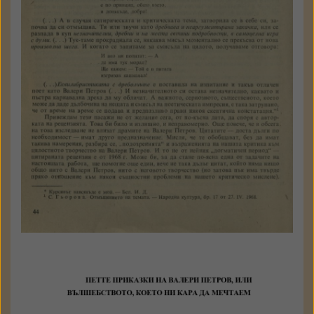
1990
№ 5
44 - 63 стр.
Държател: Институт за
литература - БАН
КЪМ ТЕКСТА
Елена Давчева