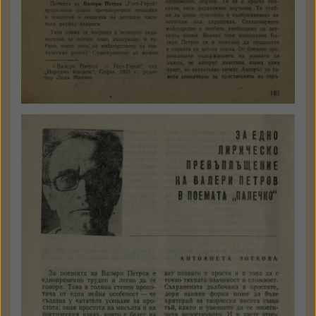
Зоткова, Антоанета
За едно лирическо
превъплъщение на Валери
Петров в поемата „Палечко“
сп. Родна реч
1983
№ 5
стр. 48 - 51