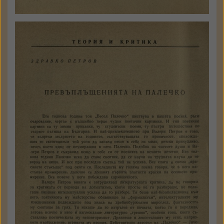
Здравко Петров
Превъплъщенията на Палечко
Септември
1962
№ 10
124 - 142 стр.
Държател: Институт за
литература - БАН
КЪМ ТЕКСТА