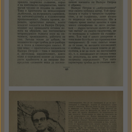
Държател: Институт за
литература - БАН
КЪМ ТЕКСТА
Дамян Дамянов
Валери Петров