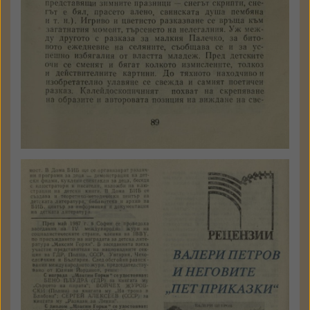
Красимир Кунчев
Валери Петров и неговите
"Пет приказки"
Деца, изкуство
1987
№ 4