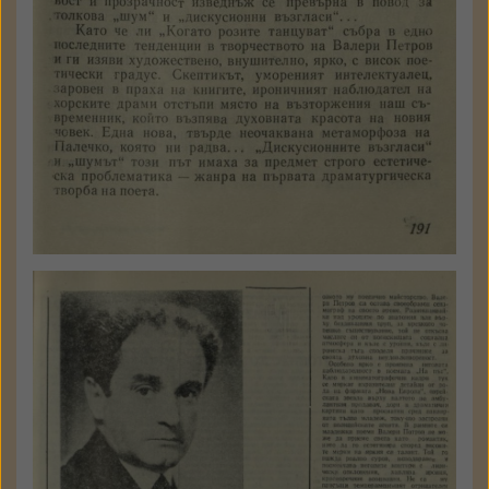
Никола Боздуганов
Творецът Валери Петров
Читалище
1977
№ 9