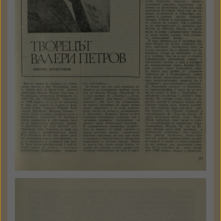
стр. 23 - 24
Държател: Институт за
литература - БАН
КЪМ ТЕКСТА