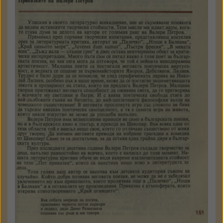
Пламък
1988
№ 9
стр. 151 - 156
Държател: Институт за
литература - БАН
КЪМ ТЕКСТА