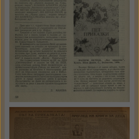
стр. 58 - 59
Държател: Институт за
литература - БАН
КЪМ ТЕКСТА
Божидар Божилов