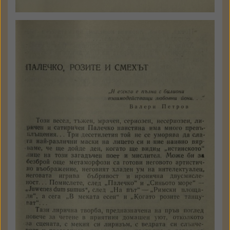
Владимир Каракашев
Палечко, розите и смехът
Критически летопис 1955/
1966
София
Наука и изкуство
1969
стр. 191 - 195
Държател: Институт за
литература - БАН
КЪМ ТЕКСТА