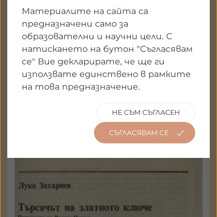
Материалите на сайта са
КЪМ ТЕКСТА
предназначени само за
образователни и научни цели. С
натискането на бутон "Съгласявам
се" Вие декларирате, че ще ги
използвате единствено в рамките
на това предназначение.
НЕ СЪМ СЪГЛАСЕН
СЪГЛАСЯВАМ СЕ
Луко Захариев
Търсачът на златното ключе