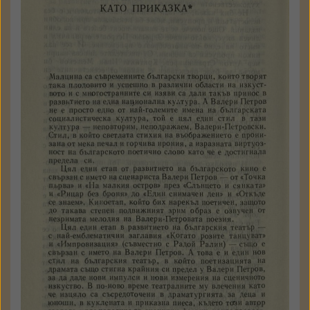
Светлозар Игов
Валери Петров: поезията
като приказка
Учителско дело
№ 2, 15 януари 1986
Държател: Институт за
литература - БАН
КЪМ ТЕКСТА