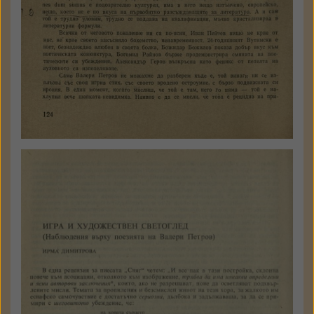
Ирма Димитрова
Игра и художествен
светоглед
Наблюдения върху поезията
на Валери Петров
Литературна мисъл