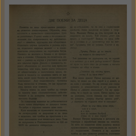
Лъчезар Станчев
Две поеми за деца
Септември
1954
кн. 10
181 - 186 стр.
Държател: Институт за
литература - БАН
Заб. Рец. за “Гост герой” от
Валери Петров и “Алена
звездица” от Леда Милева
КЪМ ТЕКСТА