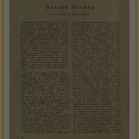
Кръстьо Куюмджиев
Валери Петров
Пламък
1962
№ 3
54 - 63 стр.
Държател: Институт за
литература - БАН
КЪМ ТЕКСТА