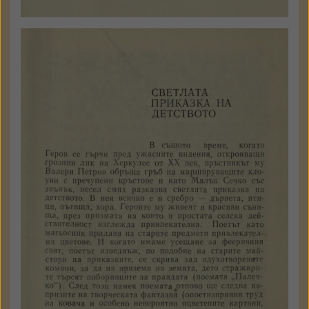
Михаил Василев
Светлата приказка на
детството
В: Редове за поезията
София
Български писател
1979
стр. 89 - 96
Държател: Институт за
литература - БАН
КЪМ ТЕКСТА