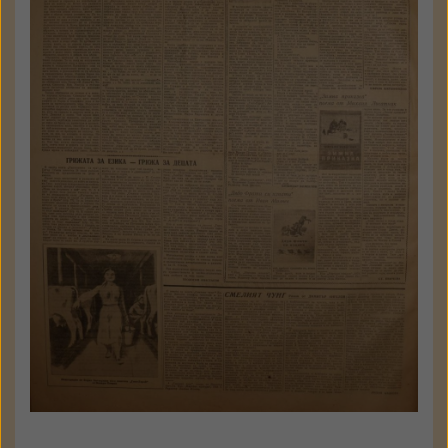
“Гост герой” от Валери
Петров
Лит. фронт
Год. 3, № 3, 21 ян. 1954
с. 2
КЪМ ТЕКСТА