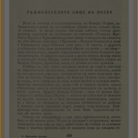
Яко Молхов
Тъжно-веселото лице на
поета
В: Критически хроники
София
Български писател
1975
стр. 129 - 132
Държател: Институт за
литература - БАН
КЪМ ТЕКСТА