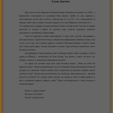
Петте приказки на Валери
Петров, или вълшебството,
което ни кара да мечтаем
КЪМ ТЕКСТА