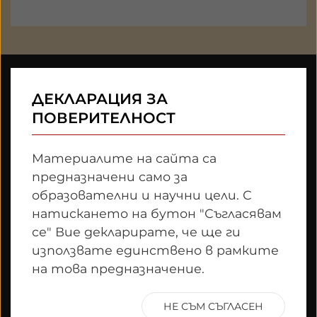
ДЕКЛАРАЦИЯ ЗА
ПРОЕКТ
ПОВЕРИТЕЛНОСТ
Материалите на сайта са
За проекта
предназначени само за
Екип
образователни и научни цели. С
Сътрудничество
натискането на бутон "Съгласявам
се" Вие декларирате, че ще ги
използвате единствено в рамките
ИНИЦИАТИВИ
на това предназначение.
НЕ СЪМ СЪГЛАСЕН
Предстоящи събития